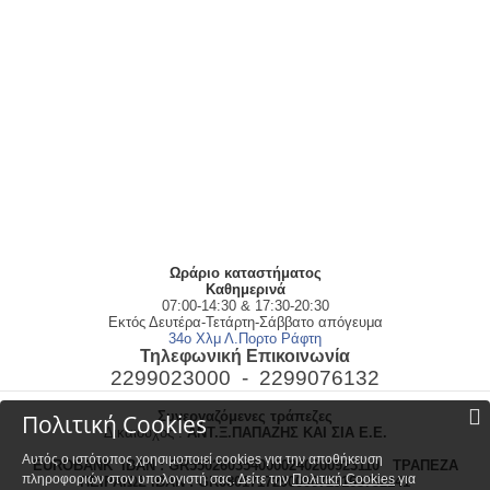
Ωράριο καταστήματος
Kαθημερινά
07:00-14:30 & 17:30-20:30
Εκτός Δευτέρα-Τετάρτη-Σάββατο απόγευμα
34ο Χλμ Λ.Πορτο Ράφτη
Τηλεφωνική Επικοινωνία
2299023000 -
2299076132
Συνεργαζόμενες τράπεζες
Πολιτική Cookies
Δικαιούχος :
ΑΝΤ.Ξ.ΠΑΠΑΖΗΣ ΚΑΙ ΣΙΑ Ε.Ε.
Αυτός ο ιστότοπος χρησιμοποιεί cookies για την αποθήκευση
EUROBANK
IBAN :
GR5502603540000240200923110
ΤΡΑΠΕΖΑ
πληροφοριών στον υπολογιστή σας. Δείτε την
Πολιτική Cookies
για
ΠΕΙΡΑΙΩΣ
IBAN : GR0801717290006729163752141