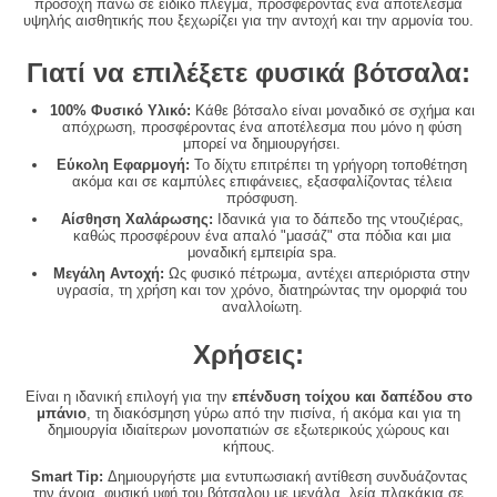
προσοχή πάνω σε ειδικό πλέγμα, προσφέροντας ένα αποτέλεσμα
υψηλής αισθητικής που ξεχωρίζει για την αντοχή και την αρμονία του.
Γιατί να επιλέξετε φυσικά βότσαλα:
100% Φυσικό Υλικό:
Κάθε βότσαλο είναι μοναδικό σε σχήμα και
απόχρωση, προσφέροντας ένα αποτέλεσμα που μόνο η φύση
μπορεί να δημιουργήσει.
Εύκολη Εφαρμογή:
Το δίχτυ επιτρέπει τη γρήγορη τοποθέτηση
ακόμα και σε καμπύλες επιφάνειες, εξασφαλίζοντας τέλεια
πρόσφυση.
Αίσθηση Χαλάρωσης:
Ιδανικά για το δάπεδο της ντουζιέρας,
καθώς προσφέρουν ένα απαλό "μασάζ" στα πόδια και μια
μοναδική εμπειρία spa.
Μεγάλη Αντοχή:
Ως φυσικό πέτρωμα, αντέχει απεριόριστα στην
υγρασία, τη χρήση και τον χρόνο, διατηρώντας την ομορφιά του
αναλλοίωτη.
Χρήσεις:
Είναι η ιδανική επιλογή για την
επένδυση τοίχου και δαπέδου στο
μπάνιο
, τη διακόσμηση γύρω από την πισίνα, ή ακόμα και για τη
δημιουργία ιδιαίτερων μονοπατιών σε εξωτερικούς χώρους και
κήπους.
Smart Tip:
Δημιουργήστε μια εντυπωσιακή αντίθεση συνδυάζοντας
την άγρια, φυσική υφή του βότσαλου με μεγάλα, λεία πλακάκια σε