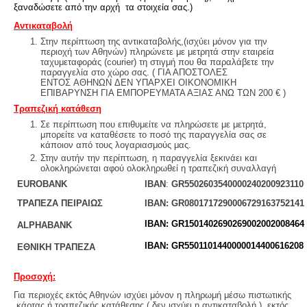
ξαναδώσετε από την αρχή τα στοιχεία σας.)
Αντικαταβολή
Στην περίπτωση της αντικαταβολής,(ισχύει μόνον για την
περιοχή των Αθηνών) πληρώνετε με μετρητά στην εταιρεία
ταχυμεταφοράς (courier) τη στιγμή που θα παραλάβετε την
παραγγελία στο χώρο σας. ( ΓΙΑ ΑΠΟΣΤΟΛΕΣ
ΕΝΤΟΣ ΑΘΗΝΩΝ ΔΕΝ ΥΠΑΡΧΕΙ ΟΙΚΟΝΟΜΙΚΗ
ΕΠΙΒΑΡΥΝΣΗ ΓΙΑ ΕΜΠΟΡΕΥΜΑΤΑ ΑΞΙΑΣ ΑΝΩ ΤΩΝ 200 € )
Τραπεζική κατάθεση
Σε περίπτωση που επιθυμείτε να πληρώσετε με μετρητά,
μπορείτε να καταθέσετε το ποσό της παραγγελία σας σε
κάποιον από τους λογαριασμούς μας.
Στην αυτήν την περίπτωση, η παραγγελία ξεκινάει και
ολοκληρώνεται αφού ολοκληρωθεί η τραπεζική συναλλαγή
EUROBANK
IBAN
:
GR5502603540000240200923110
ΤΡΑΠΕΖΑ ΠΕΙΡΑΙΩΣ
IBAN: GR0801717290006729163752141
IBAN:
GR1501402690269002002008464
ALPHABANK
ΙΒΑΝ: GR5501101440000014400616208
ΕΘΝΙΚΗ ΤΡΑΠΕΖΑ
Προσοχή:
Για περιοχές εκτός Αθηνών ισχύει μόνον η πληρωμή μέσω πιστωτικής
κάρτας ή τραπεζικής κατάθεσης ( δεν ισχύει η αντικαταβολή ), εκτός