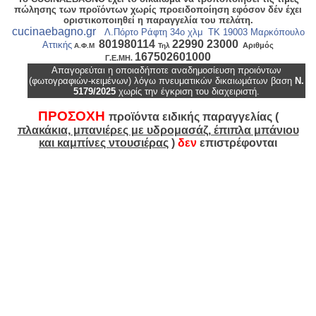
πώλησης των προϊόντων χωρίς προειδοποίηση εφόσον δέν έχει
οριστικοποιηθεί η παραγγελία του πελάτη.
cucinaebagno.gr
Λ.Πόρτο Ράφτη 34ο χλμ ΤΚ 19003 Μαρκόπουλο
801980114
22990 23000
Αττικής
Αριθμός
Α.Φ.Μ
Τ
ηλ
167502601000
Γ.Ε.ΜΗ.
Απαγορεύται η οποιαδήποτε
αναδημοσίευση
προιόντων
(φωτογραφιών-κειμένων) λόγω πνευματικών δικαιωμάτων βαση
Ν.
5179/2025
χωρίς την έγκριση του διαχειριστή.
είδη υγιεινής,πλακάκια δαπέδου,πλακάκια τύπου πέτρας, πλακάκια τύπου ξύλου, μπαταρίες μπάνιου και νιπτήρα, θερμοσίφωνες,
ΠΡΟΣΟΧΗ
προϊόντα ειδικής παραγγελίας (
πλακάκια, μπανιέρες με υδρομασάζ, έπιπλα μπάνιου
και καμπίνες ντουσιέρας
)
δεν
επιστρέφονται