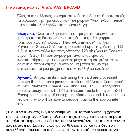
Πιστωτικές κάρτες: VISA, MASTERCARD
Όλες οι συναλλαγές πραγματοποιούνται μέσα από το ασφαλές
περιβάλλον της ηλεκτρονικών πληρωμών "Nexi e-Commerce"
στην οποία ολοκληρώνεται η συναλλαγή.
Ελληνικά:
Όλες οι πληρωμές που πραγματοποιούνται με
χρήση κάρτας διεκπεραιώνονται μέσω της πλατφόρμας
ηλεκτρονικών πληρωμών "Nexi e-Commerce" της Nexi
Payments Greece S.A. και χρησιμοποιεί κρυπτογράφηση TLS
1.2 με πρωτόκολλο κρυπτογράφησης 128-bit (Secure Sockets
Layer - SSL). Η κρυπτογράφηση είναι ένας τρόπος
κωδικοποίησης της πληροφορίας μέχρι αυτή να φτάσει στον
ορισμένο αποδέκτη της, ο οποίος θα μπορέσει να την
αποκωδικοποιήσει με χρήση του κατάλληλου κλειδιού.
Αγγλικά:
All payments made using the card are processed
through the electronic payment platform of "Nexi e-Commerce"
of Nexi Payments Greece S.A. and uses TLS 1.2 encryption
protocol encryption with 128-bit (Secure Sockets Layer - SSL).
Encryption is a way of coding the information until it reaches its
recipient, who will be able to decode it using the appropriate
key.
(
Θα θέλαμε να σας ενημερώσουμε ότι, με το που γίνεται η χρέωση
της πιστωτικής σας κάρτας, όλα τα στοιχεία διαγράφονται αυτόματα
απʼ όλα τα ψηφιακά συστήματα που συνεργάζονται με το ηλεκτρονικό
μας κατάστημα.
Σε περίπτωση, που θελήσετε να κάνετε δεύτερη
συναλλαγή (ακόμα και αμέσως μετά την πρώτη), θα χρειαστεί να