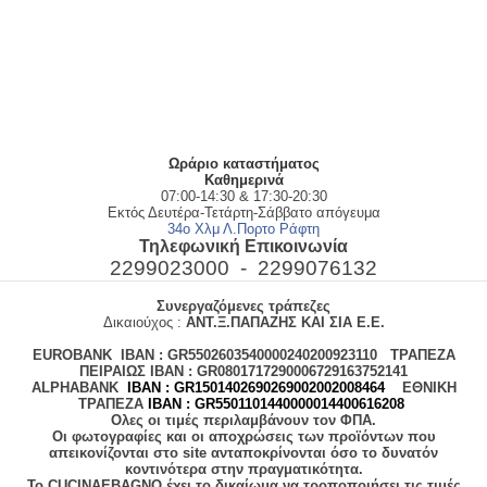
Ωράριο καταστήματος
Kαθημερινά
07:00-14:30 & 17:30-20:30
Εκτός Δευτέρα-Τετάρτη-Σάββατο απόγευμα
34ο Χλμ Λ.Πορτο Ράφτη
Τηλεφωνική Επικοινωνία
2299023000 -
2299076132
Συνεργαζόμενες τράπεζες
Δικαιούχος :
ΑΝΤ.Ξ.ΠΑΠΑΖΗΣ ΚΑΙ ΣΙΑ Ε.Ε.
EUROBANK
IBAN :
GR5502603540000240200923110
ΤΡΑΠΕΖΑ
ΠΕΙΡΑΙΩΣ
IBAN : GR0801717290006729163752141
ALPHABANK
IBAN :
GR1501402690269002002008464
ΕΘΝΙΚΗ
ΤΡΑΠΕΖΑ
ΙΒΑΝ : GR5501101440000014400616208
Ολες οι τιμές περιλαμβάνουν τον ΦΠΑ.
Οι φωτογραφίες και οι αποχρώσεις των προϊόντων που
απεικονίζονται στο site ανταποκρίνονται όσο το δυνατόν
κοντινότερα στην πραγματικότητα.
Το CUCINAEBAGNO έχει το δικαίωμα να τροποποιήσει τις τιμές