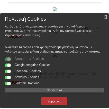
Πολιτική Cookies
Αυτός ο ιστότοπος χρησιμοποιεί cookies για την αποθήκευση
Gloria Omikron Rimless-Nova 52x36 Λεκάνη Κρεμαστη Υ.Π. 77-
πληροφοριών στον υπολογιστή σας. Δείτε την
Πολιτική Cookies
για
1005
περισσότερες λεπτομέρειες.
120,00
€
Αναλυτικά τα cookies που χρησιμοποιούμε για να δημιουργήσουμε
καλύτερα εμπειρία χρήστη με βάση τις εμπειρίες προβολής στον ιστότοπο.
Απαραίτητα Cookies
Google analytics Cookies
Facebook Cookies
Gloria Tsakpina-Kare Rimless 52x35 Λεκάνη Κρεμαστή Με
Adwords Cookies
Κάλυμμα S/D 77-0631
110,00
€
_addthis_tracking
Ναι σε όλα
Συμφωνώ