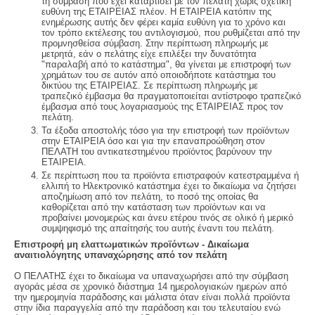
τη σύμβαση που έχει καταρτίσει με τον πελάτη χωρίς σχετική
ευθύνη της ΕΤΑΙΡΕΙΑΣ πλέον. Η ΕΤΑΙΡΕΙΑ κατόπιν της
ενημέρωσης αυτής δεν φέρει καμία ευθύνη για το χρόνο και
τον τρόπο εκτέλεσης του αντιλογισμού, που ρυθμίζεται από την
προμνησθείσα σύμβαση. Στην περίπτωση πληρωμής με
μετρητά, εάν ο πελάτης είχε επιλέξει την δυνατότητα
"παραλαβή από το κατάστημα", θα γίνεται με επιστροφή των
χρημάτων του σε αυτόν από οποιοδήποτε κατάστημα του
δικτύου της ΕΤΑΙΡΕΙΑΣ. Σε περίπτωση πληρωμής με
τραπεζικό έμβασμα θα πραγματοποιείται αντίστροφο τραπεζικό
έμβασμα από τους λογαριασμούς της ΕΤΑΙΡΕΙΑΣ προς τον
πελάτη.
Τα έξοδα αποστολής τόσο για την επιστροφή των προϊόντων
στην ΕΤΑΙΡΕΙΑ όσο και για την επαναπροώθηση στον
ΠΕΛΑΤΗ του αντικατεστημένου προϊόντος βαρύνουν την
ΕΤΑΙΡΕΙΑ.
Σε περίπτωση που τα προϊόντα επιστραφούν κατεστραμμένα ή
ελλιπή το Ηλεκτρονικό κατάστημα έχει το δικαίωμα να ζητήσει
αποζημίωση από τον πελάτη, το ποσό της οποίας θα
καθορίζεται από την κατάσταση των προϊόντων και να
προβαίνει μονομερώς και άνευ ετέρου τινός σε ολικό ή μερικό
συμψηφισμό της απαίτησής του αυτής έναντι του πελάτη.
Επιστροφή μη ελαττωματικών προϊόντων - Δικαίωμα
αναιτιολόγητης υπαναχώρησης από τον πελάτη
Ο ΠΕΛΑΤΗΣ έχει το δικαίωμα να υπαναχωρήσει από την σύμβαση
αγοράς μέσα σε χρονικό διάστημα 14 ημερολογιακών ημερών από
την ημερομηνία παράδοσης και μάλιστα όταν είναι πολλά προϊόντα
στην ίδια παραγγελία από την παράδοση και του τελευταίου ενώ