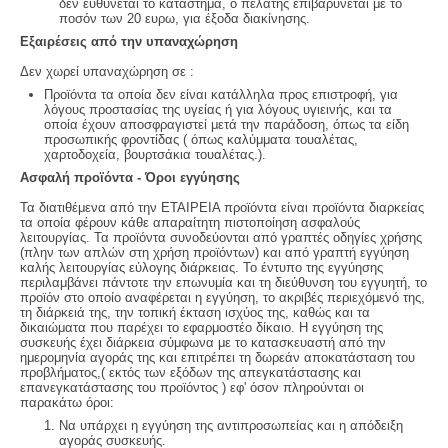
δεν ευθύνεται το κατάστημα, ο πελάτης επιβαρύνεται με το
ποσόν των 20 ευρω, για έξοδα διακίνησης.
Εξαιρέσεις από την υπαναχώρηση
Δεν χωρεί υπαναχώρηση σε :
Προϊόντα τα οποία δεν είναι κατάλληλα προς επιστροφή, για
λόγους προστασίας της υγείας ή για λόγους υγιεινής, και τα
οποία έχουν αποσφραγιστεί μετά την παράδοση, όπως τα είδη
προσωπικής φροντίδας ( όπως καλύμματα τουαλέτας,
χαρτοδοχεία, βουρτσάκια τουαλέτας.).
Ασφαλή προϊόντα - Όροι εγγύησης
Τα διατιθέμενα από την ΕΤΑΙΡΕΙΑ προϊόντα είναι προϊόντα διαρκείας
τα οποία φέρουν κάθε απαραίτητη πιστοποίηση ασφαλούς
λειτουργίας. Τα προϊόντα συνοδεύονται από γραπτές οδηγίες χρήσης
(πλην των απλών στη χρήση προϊόντων) και από γραπτή εγγύηση
καλής λειτουργίας εύλογης διάρκειας. Το έντυπο της εγγύησης
περιλαμβάνει πάντοτε την επωνυμία και τη διεύθυνση του εγγυητή, το
προϊόν στο οποίο αναφέρεται η εγγύηση, το ακριβές περιεχόμενό της,
τη διάρκειά της, την τοπική έκταση ισχύος της, καθώς και τα
δικαιώματα που παρέχει το εφαρμοστέο δίκαιο. Η εγγύηση της
συσκευής έχει διάρκεια σύμφωνα με το κατασκευαστή από την
ημερομηνία αγοράς της και επιτρέπει τη δωρεάν αποκατάσταση του
προβλήματος,( εκτός των εξόδων της απεγκατάστασης και
επανεγκατάστασης του προϊόντος ) εφ' όσον πληρούνται οι
παρακάτω όροι:
Να υπάρχει η εγγύηση της αντιπροσωπείας και η απόδειξη
αγοράς συσκευής.