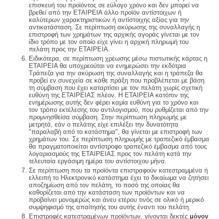
επισκευή του προϊόντος σε εύλογο χρόνο και δεν μπορεί να
βρεθεί από την ΕΤΑΙΡΕΙΑ άλλο προϊόν αντίστοιχων ή
καλύτερων χαρακτηριστικών ή αντίστοιχης αξίας για την
αντικατάσταση. Σε περίπτωση ακύρωσης της συναλλαγής η
επιστροφή των χρημάτων της αρχικής αγοράς γίνεται με τον
ίδιο τρόπο με τον οποίο είχε γίνει η αρχική πληρωμή του
πελάτη προς την ΕΤΑΙΡΕΙΑ.
Ειδικότερα, σε περίπτωση χρέωσης μέσω πιστωτικής κάρτας η
ΕΤΑΙΡΕΙΑ θα υποχρεούται να ενημερώσει την εκδότρια
Τράπεζα για την ακύρωση της συναλλαγής και η τράπεζα θα
προβεί εν συνεχεία σε κάθε πράξη που προβλέπεται με βάση
τη σύμβαση που έχει καταρτίσει με τον πελάτη χωρίς σχετική
ευθύνη της ΕΤΑΙΡΕΙΑΣ πλέον. Η ΕΤΑΙΡΕΙΑ κατόπιν της
ενημέρωσης αυτής δεν φέρει καμία ευθύνη για το χρόνο και
τον τρόπο εκτέλεσης του αντιλογισμού, που ρυθμίζεται από την
προμνησθείσα σύμβαση. Στην περίπτωση πληρωμής με
μετρητά, εάν ο πελάτης είχε επιλέξει την δυνατότητα
"παραλαβή από το κατάστημα", θα γίνεται με επιστροφή των
χρημάτων του. Σε περίπτωση πληρωμής με τραπεζικό έμβασμα
θα πραγματοποιείται αντίστροφο τραπεζικό έμβασμα από τους
λογαριασμούς της ΕΤΑΙΡΕΙΑΣ προς τον πελάτη κατά την
τελευταία εργάσιμη ημέρα του αντίστοιχου μήνα.
Σε περίπτωση που τα προϊόντα επιστραφούν κατεστραμμένα ή
ελλειπή το Ηλεκτρονικό κατάστημα έχει το δικαίωμα να ζητήσει
αποζημίωση από τον πελάτη, το ποσό της οποίας θα
καθορίζεται από την κατάσταση των προϊόντων και να
προβαίνει μονομερώς και άνευ ετέρου τινός σε ολικό ή μερικό
συμψηφισμό της απαίτησής του αυτής έναντι του πελάτη.
Επιστροφές κατεστραμένων προϊόντων, γίνονται δεκτές
μόνον