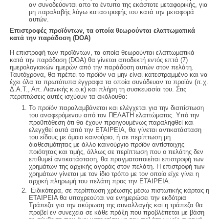
αν συνοδεύονται απο το έντυπο της εκάστοτε μεταφορικής, για
μη παραλαβής λόγω καταστροφής του κατά την μεταφορά
αυτών.
Επιστροφές προϊόντων, τα οποία θεωρούνται ελαττωματικά
κατά την παράδοση (DOA)
Η επιστροφή των προϊόντων, τα οποία θεωρούνται ελαττωματικά
κατά την παράδοση (DOA) θα γίνεται αποδεκτή εντός επτά (7)
ημερολογιακών ημερών από την παράδοση αυτών στον πελάτη.
Ταυτόχρονα, θα πρέπει το προϊόν να μην είναι κατεστραμμένο και να
έχει όλα τα πρωτότυπα έγγραφα τα οποία συνόδευαν το προϊόν (π.χ.
Δ.Α.Τ., Απ. Λιανικής κ.ο.κ) και πλήρη τη συσκευασία του. Στις
περιπτώσεις αυτές ισχύουν τα ακόλουθα:
Το προϊόν παραλαμβάνεται και ελέγχεται για την διαπίστωση
του αναφερόμενου από τον ΠΕΛΑΤΗ ελαττώματος. Υπό την
προϋπόθεση ότι θα έχουν προηγουμένως παραληφθεί και
ελεγχθεί αυτά από την ΕΤΑΙΡΕΙΑ, θα γίνεται αντικατάσταση
του είδους με όμοιο καινούριο, ή σε περίπτωση μη
διαθεσιμότητας με άλλο καινούργιο προϊόν αντίστοιχης
ποιότητας και τιμής, άλλως σε περίπτωση που ο πελάτης δεν
επιθυμεί αντικατάσταση, θα πραγματοποιείται επιστροφή των
χρημάτων της αρχικής αγοράς στον πελάτη. Η επιστροφή των
χρημάτων γίνεται με τον ίδιο τρόπο με τον οποίο είχε γίνει η
αρχική πληρωμή του πελάτη προς την ΕΤΑΙΡΕΙΑ.
Ειδικότερα, σε περίπτωση χρέωσης μέσω πιστωτικής κάρτας η
ΕΤΑΙΡΕΙΑ θα υποχρεούται να ενημερώσει την εκδότρια
Τράπεζα για την ακύρωση της συναλλαγής και η τράπεζα θα
προβεί εν συνεχεία σε κάθε πράξη που προβλέπεται με βάση