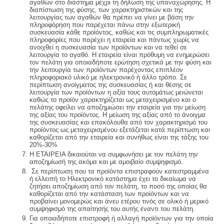
αγαθών στο διάστημα μέχρι τη δήλωση της υπαναχώρησης. Η
διαπίστωση της φύσης, των χαρακτηριστικών και της
λειτουργίας των αγαθών θα πρέπει να γίνει με βάση την
πληροφόρηση που παρέχεται πάνω στην εξωτερική
συσκευασία κάθε προϊόντος, καθώς και τις συμπληρωματικές
πληροφορίες που παρέχει η εταιρεία και πάντως χωρίς να
ανοιχθεί η συσκευασία των προϊόντων και να τεθεί σε
λειτουργία το αγαθό. Η εταιρεία είναι πρόθυμη να ενημερώσει
τον πελάτη για οποιαδήποτε ερώτηση σχετικά με την φύση και
την λειτουργία των προϊόντων παρέχοντας επιπλέον
πληροφοριακό υλικό με ηλεκτρονικό ή άλλο τρόπο. Σε
περίπτωση ανοίγματος της συσκευασίας ή και θέσης σε
λειτουργία των προϊόντων η αξία τους αυτομάτως μειώνεται
καθώς το προϊόν χαρακτηρίζεται ως μεταχειρισμένο και ο
πελάτης οφείλει να αποζημιώσει την εταιρεία για την μείωση
της αξίας του προϊόντος. Η μείωση της αξίας από το άνοιγμα
της συσκευασίας και επακόλουθα από τον χαρακτηρισμό του
προϊόντος ως μεταχειρισμένου εξετάζεται κατά περίπτωση και
καθορίζεται από την εταιρεία και συνήθως είναι της τάξης του
20%-30%
Η ΕΤΑΙΡΕΙΑ δικαιούται να συμφωνήσει με τον πελάτη την
αποζημίωσή της ακόμα και με αμοιβαίο συμψηφισμό.
Σε περίπτωση που τα προϊόντα επιστραφούν κατεστραμμένα
ή ελλειπή το Ηλεκτρονικό κατάστημα έχει το δικαίωμα να
ζητήσει αποζημίωση από τον πελάτη, το ποσό της οποίας θα
καθορίζεται από την κατάσταση των προϊόντων και να
προβαίνει μονομερώς και άνευ ετέρου τινός σε ολικό ή μερικό
συμψηφισμό της απαίτησής του αυτής έναντι του πελάτη.
Για οποιαδήποτε επιστροφή ή αλλαγή προϊόντων για την οποἰα