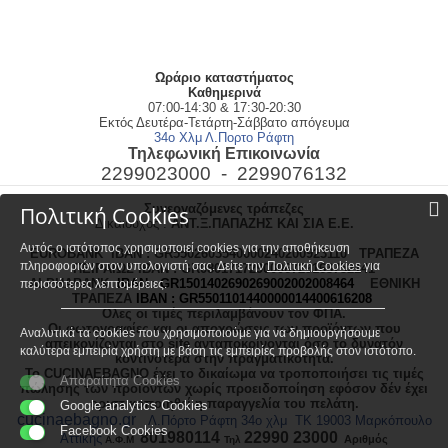
Ωράριο καταστήματος
Kαθημερινά
07:00-14:30 & 17:30-20:30
Εκτός Δευτέρα-Τετάρτη-Σάββατο απόγευμα
34ο Χλμ Λ.Πορτο Ράφτη
Τηλεφωνική Επικοινωνία
2299023000 -
2299076132
Συνεργαζόμενες τράπεζες
Πολιτική Cookies
Δικαιούχος :
ΑΝΤ.Ξ.ΠΑΠΑΖΗΣ ΚΑΙ ΣΙΑ Ε.Ε.
Αυτός ο ιστότοπος χρησιμοποιεί cookies για την αποθήκευση
EUROBANK
IBAN :
GR5502603540000240200923110
ΤΡΑΠΕΖΑ
πληροφοριών στον υπολογιστή σας. Δείτε την
Πολιτική Cookies
για
ΠΕΙΡΑΙΩΣ
IBAN : GR0801717290006729163752141
ALPHABANK
IBAN :
GR1501402690269002002008464
ΕΘΝΙΚΗ
περισσότερες λεπτομέρειες.
ΤΡΑΠΕΖΑ
ΙΒΑΝ : GR5501101440000014400616208
Ολες οι τιμές περιλαμβάνουν τον ΦΠΑ.
Οι φωτογραφίες και οι αποχρώσεις των προϊόντων που
Αναλυτικά τα cookies που χρησιμοποιούμε για να δημιουργήσουμε
απεικονίζονται στο site ανταποκρίνονται όσο το δυνατόν
καλύτερα εμπειρία χρήστη με βάση τις εμπειρίες προβολής στον ιστότοπο.
κοντινότερα στην πραγματικότητα.
Το CUCINAEBAGNO έχει το δικαίωμα να τροποποιήσει τις τιμές
Απαραίτητα Cookies
πώλησης των προϊόντων χωρίς προειδοποίηση εφόσον δέν έχει
οριστικοποιηθεί η παραγγελία του πελάτη.
Google analytics Cookies
cucinaebagno.gr
Λ.Πόρτο Ράφτη 34ο χλμ ΤΚ 19003 Μαρκόπουλο
Facebook Cookies
801980114
22990 23000
Αττικής
Αριθμός
Α.Φ.Μ
Τ
ηλ