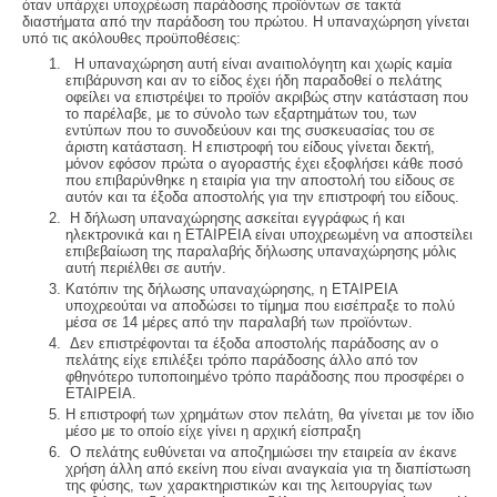
όταν υπάρχει υποχρέωση παράδοσης προϊόντων σε τακτά
διαστήματα από την παράδοση του πρώτου. Η υπαναχώρηση γίνεται
υπό τις ακόλουθες προϋποθέσεις:
Η υπαναχώρηση αυτή είναι αναιτιολόγητη και χωρίς καμία
επιβάρυνση και αν το είδος έχει ήδη παραδοθεί ο πελάτης
οφείλει να επιστρέψει το προϊόν ακριβώς στην κατάσταση που
το παρέλαβε, με το σύνολο των εξαρτημάτων του, των
εντύπων που το συνοδεύουν και της συσκευασίας του σε
άριστη κατάσταση. Η επιστροφή του είδους γίνεται δεκτή,
μόνον εφόσον πρώτα ο αγοραστής έχει εξοφλήσει κάθε ποσό
που επιβαρύνθηκε η εταιρία για την αποστολή του είδους σε
αυτόν και τα έξοδα αποστολής για την επιστροφή του είδους.
Η δήλωση υπαναχώρησης ασκείται εγγράφως ή και
ηλεκτρονικά και η ΕΤΑΙΡΕΙΑ είναι υποχρεωμένη να αποστείλει
επιβεβαίωση της παραλαβής δήλωσης υπαναχώρησης μόλις
αυτή περιέλθει σε αυτήν.
Κατόπιν της δήλωσης υπαναχώρησης, η ΕΤΑΙΡΕΙΑ
υποχρεούται να αποδώσει το τίμημα που εισέπραξε το πολύ
μέσα σε 14 μέρες από την παραλαβή των προϊόντων.
Δεν επιστρέφονται τα έξοδα αποστολής παράδοσης αν ο
πελάτης είχε επιλέξει τρόπο παράδοσης άλλο από τον
φθηνότερο τυποποιημένο τρόπο παράδοσης που προσφέρει ο
ΕΤΑΙΡΕΙΑ.
Η επιστροφή των χρημάτων στον πελάτη, θα γίνεται με τον ίδιο
μέσο με το οποίο είχε γίνει η αρχική είσπραξη
Ο πελάτης ευθύνεται να αποζημιώσει την εταιρεία αν έκανε
χρήση άλλη από εκείνη που είναι αναγκαία για τη διαπίστωση
της φύσης, των χαρακτηριστικών και της λειτουργίας των