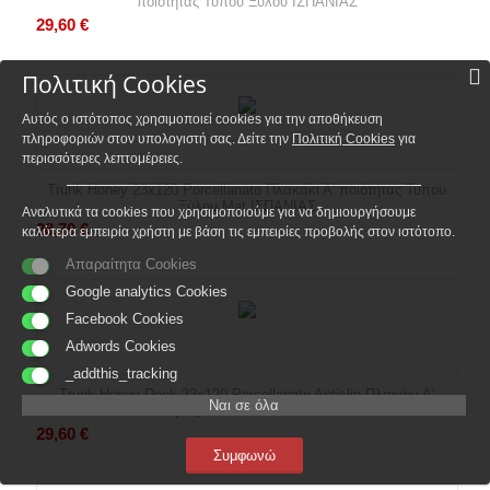
ποιότητας Τύπου Ξύλου ΙΣΠΑΝΙΑΣ
29,60
€
Πολιτική Cookies
Αυτός ο ιστότοπος χρησιμοποιεί cookies για την αποθήκευση
πληροφοριών στον υπολογιστή σας. Δείτε την
Πολιτική Cookies
για
περισσότερες λεπτομέρειες.
Trunk Honey 23x120 Porcellanato Πλακάκι Α' ποιότητας Τύπου
Ξύλου Mat ΙΣΠΑΝΙΑΣ
Αναλυτικά τα cookies που χρησιμοποιούμε για να δημιουργήσουμε
28,70
€
καλύτερα εμπειρία χρήστη με βάση τις εμπειρίες προβολής στον ιστότοπο.
Απαραίτητα Cookies
Google analytics Cookies
Facebook Cookies
Adwords Cookies
_addthis_tracking
Trunk Honey Deck 23x120 Porcellanato Antislip Πλακάκι Α'
Ναι σε όλα
ποιότητας Τύπου Ξύλου ΙΣΠΑΝΙΑΣ
29,60
€
Συμφωνώ