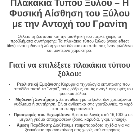
Πλακάκια Τύπου Ξύλου – Η
Φυσική Αίσθηση του Ξύλου
με την Αντοχή του Γρανίτη
Θέλετε τη ζεστασιά και την αισθητική του παρκέ χωρίς τα
προβλήματα συντήρησης; Τα
πλακάκια τύπου ξύλου
(wood effect
tiles) είναι η ιδανική λύση για να δώσετε στο σπίτι σας έναν φιλόξενο
και μοντέρνο χαρακτήρα.
Γιατί να επιλέξετε πλακάκια τύπου
ξύλου:
Ρεαλιστική Εμφάνιση:
Κορυφαία τεχνολογία εκτύπωσης που
αποδίδει πιστά τα "νερά",
τους ρόζους και τις ανάγλυφες υφές του
φυσικού ξύλου.
Μηδενική Συντήρηση:
Σε αντίθεση με το ξύλο,
δεν χρειάζονται
γυάλισμα ή συντήρηση.
Είναι ανθεκτικά στις γρατζουνιές,
το νερό
και τα απορρυπαντικά.
Προσφορές που Ξεχωρίζουν:
Βρείτε επιλογές
από 16,10€/τμ
σε
μεγάλη γκάμα αποχρώσεων (δρυς,
καρυδιά,
γκρι,
vintage).
Άμεση Παράδοση:
Διαθέτουμε ετοιμοπαράδοτα σχέδια για να
ξεκινήσετε την ανακαίνισή σας χωρίς καθυστερήσεις.