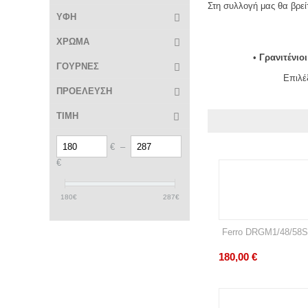
Στη συλλογή μας θα βρεί
ΥΦΗ
ΧΡΩΜΑ
•
Γρανιτένιο
ΓΟΥΡΝΕΣ
Επιλέ
ΠΡΟΕΛΕΥΣΗ
ΤΙΜΗ
€
–
€
180
€
287
€
Ferro DRGM1/48/58S
180,00
€