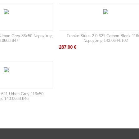
0 Urban Grey 86x50 Νεροχύτης
Franke Sirius 2.0 621 Carbon Black 116
3.0668.847
Νεροχύτης 143.0644.102
287,00
€
0 621 Urban Grey 116x50
ης 143.0668.846