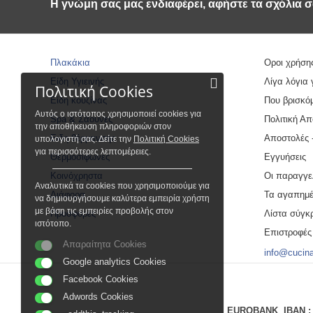
Η γνώμη σας μας ενδιαφέρει, αφήστε τα σχόλια σ
Πλακάκια
Οροι χρήση
Είδη Υγιεινής
Λίγα λόγια 
Πολιτική Cookies
Είδη κουζίνας
Που βρισκό
Αυτός ο ιστότοπος χρησιμοποιεί cookies για
Spa & Σάουνες
Πολιτική Α
την αποθήκευση πληροφοριών στον
Ειδη θέρμανσης
Αποστολές 
υπολογιστή σας. Δείτε την
Πολιτική Cookies
για περισσότερες λεπτομέρειες.
Θερμοσίφωνες
Εγγυήσεις
Κοινόχρηστα
Οι παραγγε
Αναλυτικά τα cookies που χρησιμοποιούμε για
Διάφορα
Τα αγαπημέ
να δημιουργήσουμε καλύτερα εμπειρία χρήστη
με βάση τις εμπειρίες προβολής στον
Προσφορές
Λίστα σύγκ
ιστότοπο.
Επιστροφές
Απαραίτητα Cookies
info@cucin
Google analytics Cookies
Facebook Cookies
Adwords Cookies
EUROBANK
IBAN 