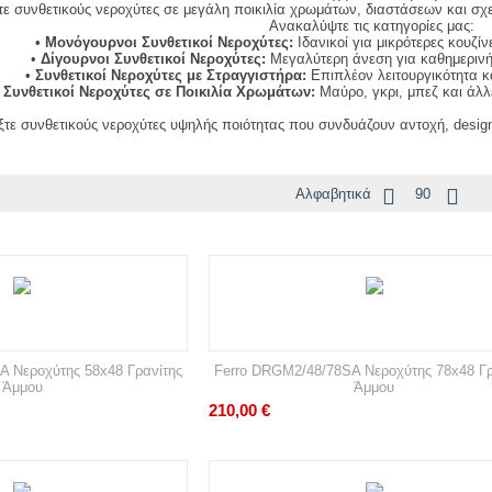
τε συνθετικούς νεροχύτες σε μεγάλη ποικιλία χρωμάτων, διαστάσεων και σχεδ
Ανακαλύψτε τις κατηγορίες μας:
•
Μονόγουρνοι Συνθετικοί Νεροχύτες:
Ιδανικοί για μικρότερες κουζίν
•
Δίγουρνοι Συνθετικοί Νεροχύτες:
Μεγαλύτερη άνεση για καθημερινή
•
Συνθετικοί Νεροχύτες με Στραγγιστήρα:
Επιπλέον λειτουργικότητα κ
ι Συνθετικοί Νεροχύτες σε Ποικιλία Χρωμάτων:
Μαύρο, γκρι, μπεζ και άλ
ξτε συνθετικούς νεροχύτες υψηλής ποιότητας που συνδυάζουν αντοχή, design
Αλφαβητικά
90
A Νεροχύτης 58x48 Γρανίτης
Ferro DRGM2/48/78SA Νεροχύτης 78x48 Γρ
Άμμου
Άμμου
210,00
€