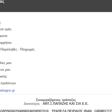
ας 
ς
για εμάς
μαστε
πορρήτου
-Παραλαβές - Πληρωμές
λίες μου
να μου
ρισης
 προϊόντων
aebagno.gr
Συνεργαζόμενες τράπεζες
Δικαιούχος :
ΑΝΤ.Ξ.ΠΑΠΑΖΗΣ ΚΑΙ ΣΙΑ Ε.Ε.
:
GR5502603540000240200923110
ΤΡΑΠΕΖΑ ΠΕΙΡΑΙΩΣ
IBAN : GR0801717