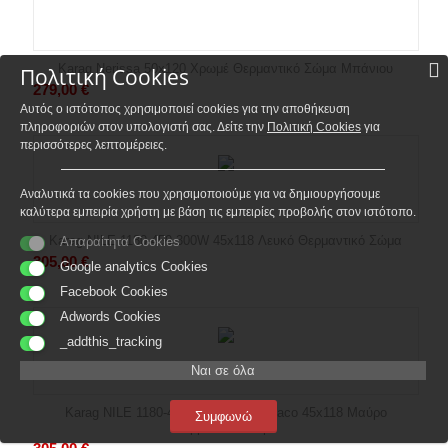
Karag Nerissa 50x120 Χρωμέ Θερμαντικό Σώμα Μπάνιου
Πολιτική Cookies
279,00
€
Αυτός ο ιστότοπος χρησιμοποιεί cookies για την αποθήκευση
πληροφοριών στον υπολογιστή σας. Δείτε την
Πολιτική Cookies
για
περισσότερες λεπτομέρειες.
Αναλυτικά τα cookies που χρησιμοποιούμε για να δημιουργήσουμε
καλύτερα εμπειρία χρήστη με βάση τις εμπειρίες προβολής στον ιστότοπο.
Karag NILE 1180-450 300W 45x118 Λευκό Θερμαντικό Σώμα
Απαραίτητα Cookies
305,00
€
Google analytics Cookies
Facebook Cookies
Adwords Cookies
_addthis_tracking
Ναι σε όλα
Karag NILE 1180-450 300W Nero Opaco 45x118 Μαύρο
Συμφωνώ
Θερμαντικό Σώμα