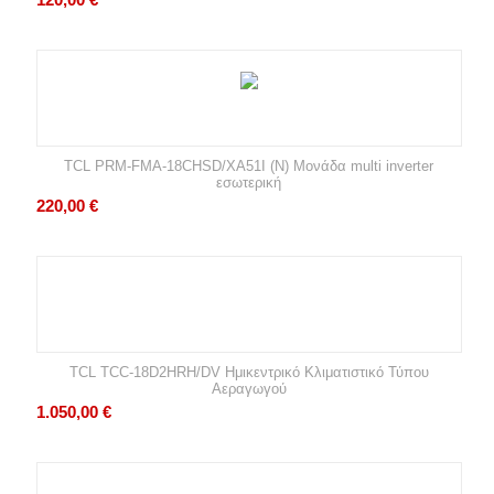
TCL PRM-FMA-18CHSD/XA51I (N) Μονάδα multi inverter
εσωτερική
220,00
€
TCL TCC-18D2HRH/DV Ημικεντρικό Κλιματιστικό Τύπου
Αεραγωγού
1.050,00
€