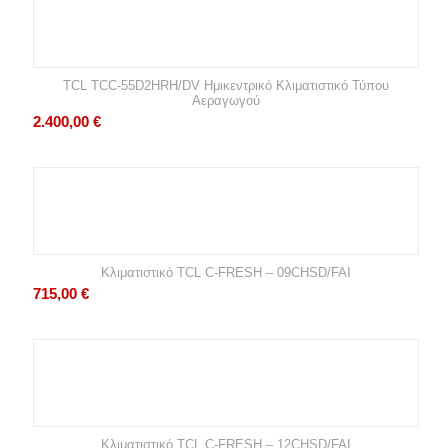
TCL TCC-55D2HRH/DV Ημικεντρικό Κλιματιστικό Τύπου
Αεραγωγού
2.400,00
€
Κλιματιστικό TCL C-FRESH – 09CHSD/FAI
715,00
€
Κλιματιστικό TCL C-FRESH – 12CHSD/FAI