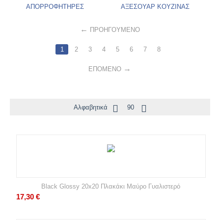
ΑΠΟΡΡΟΦΗΤΗΡΕΣ
ΑΞΕΣΟΥΑΡ ΚΟΥΖΙΝΑΣ
ΠΡΟΗΓΟΎΜΕΝΟ
1
2
3
4
5
6
7
8
ΕΠΌΜΕΝΟ
Αλφαβητικά
90
Black Glossy 20x20 Πλακάκι Μαύρο Γυαλιστερό
17,30
€