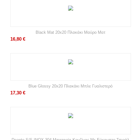
Black Mat 20x20 Πλακάκι Μαύρο Ματ
16,80
€
Blue Glossy 20x20 Πλακάκι Μπλε Γυαλιστερό
17,30
€
Deante S/S INOX 304 Μπαταρία Κουζίνας Με Εύκαμπτο Σπιράλ