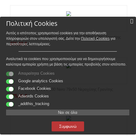
Πολιτική Cookies
Αυτός ο ιστότοπος χρησιμοποιεί cookies για την αποθήκευση
Elleci Quadra 130 Bianco Titano 79x50 Νεροχύτης Γρανίτης
πληροφοριών στον υπολογιστή σας. Δείτε την
Πολιτική Cookies
για
275,00
€
περισσότερες λεπτομέρειες.
Αναλυτικά τα cookies που χρησιμοποιούμε για να δημιουργήσουμε
καλύτερα εμπειρία χρήστη με βάση τις εμπειρίες προβολής στον ιστότοπο.
Απαραίτητα Cookies
Google analytics Cookies
Facebook Cookies
Elleci Quadra 130 Nero 79x50 Νεροχύτης Γρανίτης
275,00
€
Adwords Cookies
_addthis_tracking
Ναι σε όλα
Συμφωνώ