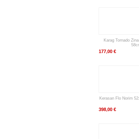
Karag Tornado Zin
58c
177,00
€
Kerasan Flo Norim 5
398,00
€