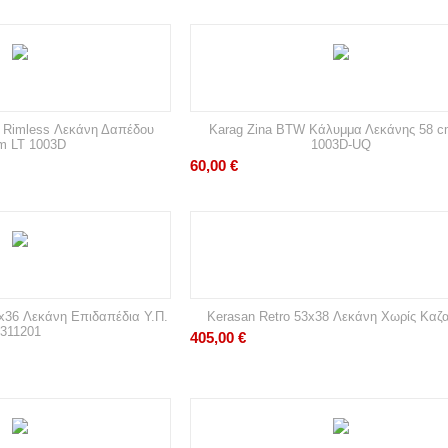
a Rimless Λεκάνη Δαπέδου
Karag Zina BTW Κάλυμμα Λεκάνης 58 c
m LT 1003D
1003D-UQ
60,00
€
2x36 Λεκάνη Επιδαπέδια Υ.Π.
Kerasan Retro 53x38 Λεκάνη Χωρίς Καζ
311201
405,00
€