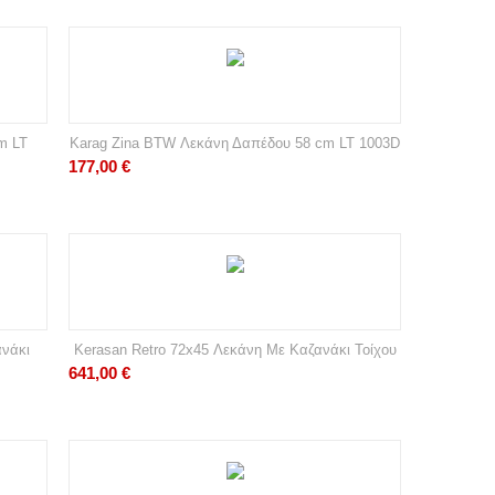
m LT
Karag Zina BTW Λεκάνη Δαπέδου 58 cm LT 1003D
177,00
€
ανάκι
Kerasan Retro 72x45 Λεκάνη Με Καζανάκι Τοίχου
641,00
€