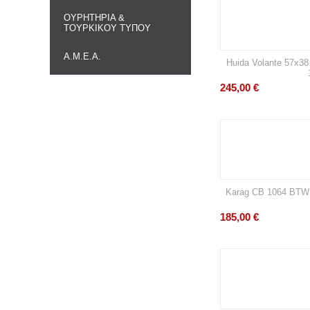
ΟΥΡΗΤΉΡΙΑ &
ΤΟΎΡΚΙΚΟΥ ΤΎΠΟΥ
Α.Μ.Ε.Α.
Huida Volante 57x3
245,00
€
Karag CB 1064 BT
185,00
€