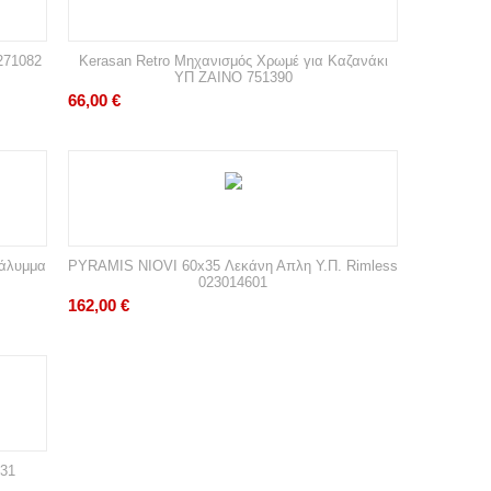
271082
Kerasan Retro Μηχανισμός Χρωμέ για Καζανάκι
ΥΠ ΖΑΙΝΟ 751390
66,00
€
Κάλυμμα
PYRAMIS NIOVI 60x35 Λεκάνη Απλη Υ.Π. Rimless
023014601
162,00
€
231