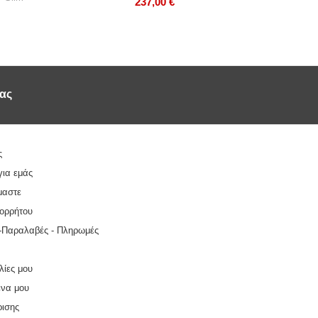
237,00
€
ας 
ς
για εμάς
μαστε
πορρήτου
-Παραλαβές - Πληρωμές
λίες μου
να μου
ρισης