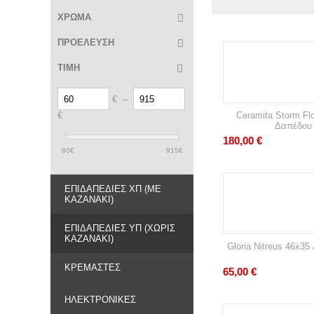
ΧΡΩΜΑ
ΠΡΟΕΛΕΥΣΗ
ΤΙΜΗ
€
–
€
Ceramita Storm Fl
Δαπέδου
180,00
€
60
€
915
€
ΕΠΙΔΑΠΈΔΙΕΣ ΧΠ (ΜΕ
ΚΑΖΑΝΆΚΙ)
ΕΠΙΔΑΠΈΔΙΕΣ ΥΠ (ΧΩΡΊΣ
ΚΑΖΑΝΆΚΙ)
Gloria Nitreus 46x35
ΚΡΕΜΑΣΤΈΣ
65,00
€
ΗΛΕΚΤΡΟΝΙΚΈΣ