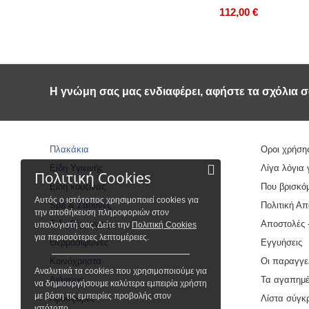
112,00
€
Η γνώμη σας μας ενδιαφέρει, αφήστε τα σχόλια σ
Πλακάκια
Οροι χρήση
Είδη Υγιεινής
Λίγα λόγια 
Πολιτική Cookies
Είδη κουζίνας
Που βρισκό
Αυτός ο ιστότοπος χρησιμοποιεί cookies για
Spa & Σάουνες
Πολιτική Α
την αποθήκευση πληροφοριών στον
Ειδη θέρμανσης
Αποστολές 
υπολογιστή σας. Δείτε την
Πολιτική Cookies
για περισσότερες λεπτομέρειες.
Θερμοσίφωνες
Εγγυήσεις
Κοινόχρηστα
Οι παραγγε
Αναλυτικά τα cookies που χρησιμοποιούμε για
Διάφορα
Τα αγαπημέ
να δημιουργήσουμε καλύτερα εμπειρία χρήστη
με βάση τις εμπειρίες προβολής στον
Προσφορές
Λίστα σύγκ
ιστότοπο.