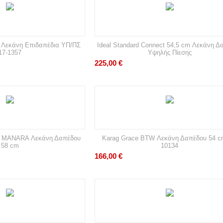
8 Λεκάνη Επιδαπέδια ΥΠ/ΠΣ
Ideal Standard Connect 54,5 cm Λεκάνη Δ
17-1357
Υψηλής Πίεσης
225,00
€
W MANARA Λεκάνη Δαπέδου
Karag Grace BTW Λεκάνη Δαπέδου 54 
58 cm
10134
166,00
€