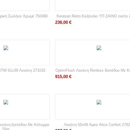
ερική Σωλήνα Χρωμέ 750490
Kerasan Retro Καζανάκι ΥΠ ΖΑΙΝΟ σκέτο 
236,00
€
 BTW 61x39 Λεκάνη 271016
OptimFlush Λεκάνη Rimless δαπέδου Με 
915,00
€
Λεκάνη Δαπέδου Με Κάλυμμα
Λεκάνη 55x49 Αμεα Alice Confort 278
Slim