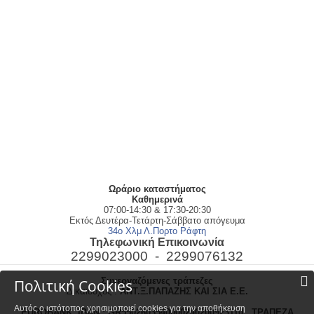
Ωράριο καταστήματος
Kαθημερινά
07:00-14:30 & 17:30-20:30
Εκτός Δευτέρα-Τετάρτη-Σάββατο απόγευμα
34ο Χλμ Λ.Πορτο Ράφτη
Τηλεφωνική Επικοινωνία
2299023000 -
2299076132
Συνεργαζόμενες τράπεζες
Πολιτική Cookies
Δικαιούχος :
ΑΝΤ.Ξ.ΠΑΠΑΖΗΣ ΚΑΙ ΣΙΑ Ε.Ε.
Αυτός ο ιστότοπος χρησιμοποιεί cookies για την αποθήκευση
EUROBANK
IBAN :
GR5502603540000240200923110
ΤΡΑΠΕΖΑ