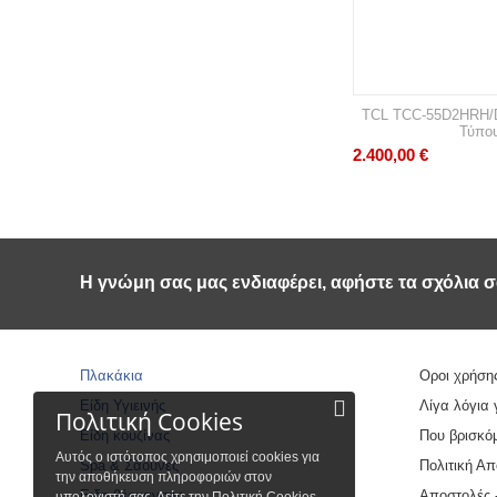
TCL TCC-55D2HRH/DV
Τύπο
2.400,00
€
Η γνώμη σας μας ενδιαφέρει, αφήστε τα σχόλια σ
Πλακάκια
Οροι χρήση
Είδη Υγιεινής
Λίγα λόγια 
Πολιτική Cookies
Είδη κουζίνας
Που βρισκό
Αυτός ο ιστότοπος χρησιμοποιεί cookies για
Spa & Σάουνες
Πολιτική Α
την αποθήκευση πληροφοριών στον
Ειδη θέρμανσης
Αποστολές 