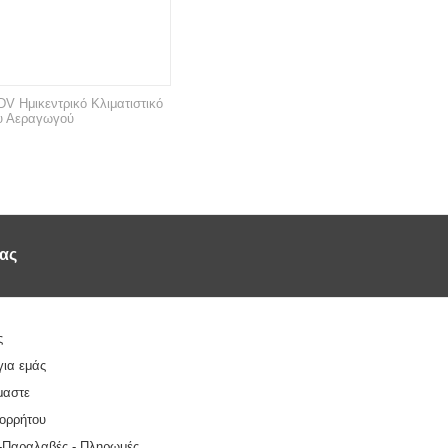
 Ημικεντρικό Κλιματιστικό
υ Αεραγωγού
ας 
ς
για εμάς
μαστε
πορρήτου
-Παραλαβές - Πληρωμές